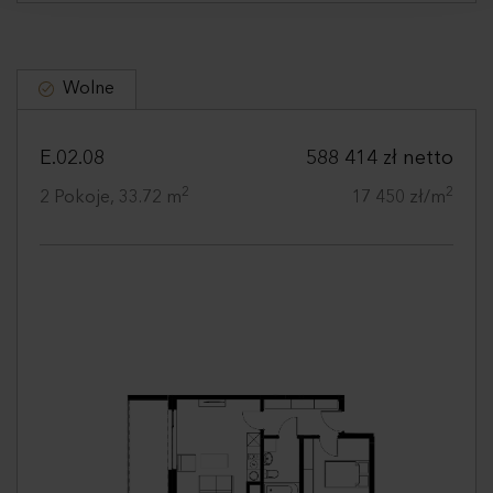
analizować ruch w naszej witrynie. Informacje o tym, jak
korzystasz z naszej witryny, udostępniamy partnerom
społecznościowym, reklamowym i analitycznym.
Partnerzy mogą połączyć te informacje z innymi danymi
Wolne
otrzymanymi od Ciebie lub uzyskanymi podczas
korzystania z ich usług.
E.02.08
588 414 zł netto
2
2
2 Pokoje, 33.72 m
17 450 zł/m