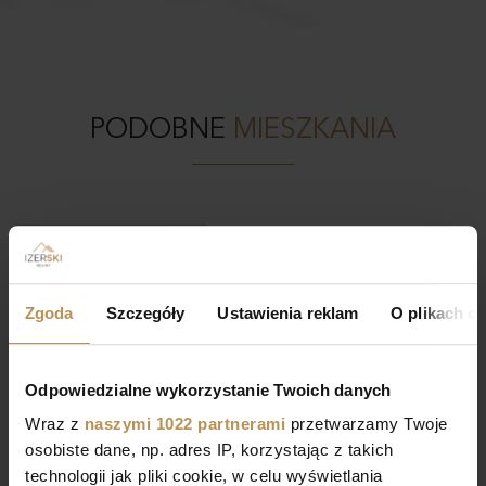
PODOBNE
MIESZKANIA
Zarezerwowane
D.00.12
253 185 zł netto
Zgoda
Szczegóły
Ustawienia reklam
O plikach c
2
2
1 Pokoje, 19.53 m
12 964 zł/m
Odpowiedzialne wykorzystanie Twoich danych
Wraz z
naszymi 1022 partnerami
przetwarzamy Twoje
osobiste dane, np. adres IP, korzystając z takich
technologii jak pliki cookie, w celu wyświetlania