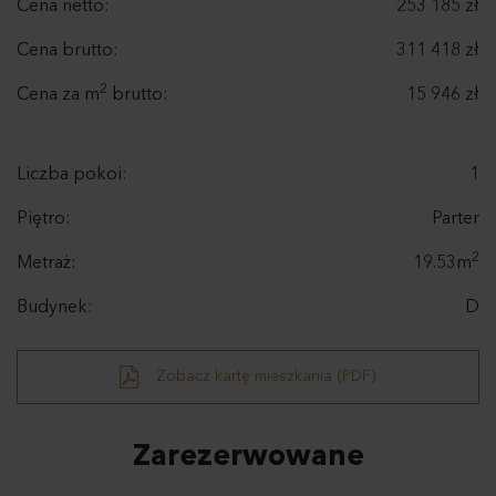
Cena netto:
253 185 zł
Cena brutto:
311 418 zł
2
Cena za m
brutto:
15 946 zł
Liczba pokoi:
1
Piętro:
Parter
2
Metraż:
19.53m
Budynek:
D
Zobacz kartę mieszkania (PDF)
Zarezerwowane