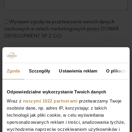
Wyrażam zgodę na przetwarzanie swoich danych
osobowych w celach marketingowych przez DOMAR
DEVELOPMENT SP. Z O.O
Nasz przedstawiciel odpowie na
Zgoda
Szczegóły
Ustawienia reklam
O plikach c
wszystkie pytania
i omówi szczegóły
inwestycji
Odpowiedzialne wykorzystanie Twoich danych
Wraz z
naszymi 1022 partnerami
przetwarzamy Twoje
osobiste dane, np. adres IP, korzystając z takich
technologii jak pliki cookie, w celu wyświetlania
spersonalizowanych reklam i treści, analizowania tychże,
wychodzenia naprzeciw oczekiwaniom użytkowników i