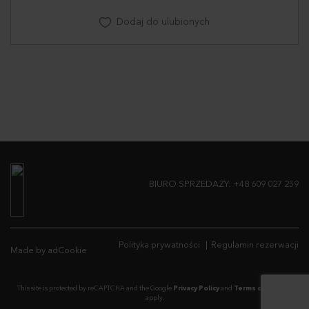
Dodaj do ulubionych
BIURO SPRZEDAŻY:
+48 609 027 259
Polityka prywatności
Regulamin rezerwacji
Made by adCookie
This site is protected by reCAPTCHA and the Google
Privacy Policy
and
Terms of Service
apply.