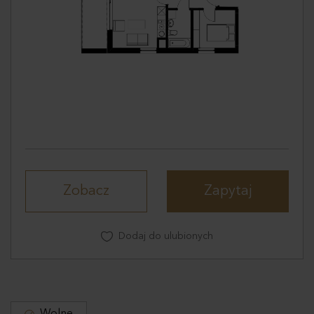
społecznościowym, reklamowym i analitycznym.
Partnerzy mogą połączyć te informacje z innymi danymi
otrzymanymi od Ciebie lub uzyskanymi podczas
korzystania z ich usług.
Zobacz
Zapytaj
Dodaj do ulubionych