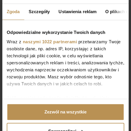
Zgoda
Szczegóły
Ustawienia reklam
O plikach c
PODOBNE
MIESZKANIA
Odpowiedzialne wykorzystanie Twoich danych
Wraz z
naszymi 1022 partnerami
przetwarzamy Twoje
osobiste dane, np. adres IP, korzystając z takich
Zarezerwowane
technologii jak pliki cookie, w celu wyświetlania
spersonalizowanych reklam i treści, analizowania tychże,
wychodzenia naprzeciw oczekiwaniom użytkowników i
D.00.12
253 185 zł netto
rozwoju produktów. Masz wybór odnośnie tego, kto
2
2
1 Pokoje, 19.53 m
12 964 zł/m
używa Twoich danych i w jakich celach to robi.
Jeśli wyrazisz na to zgodę, chcielibyśmy również:
Gromadzić dane dotyczące Twojej lokalizacji
Zezwól na wszystkie
geograficznej z dokładnością nawet do kilku metrów
Identyfikować Twoje urządzenie, aktywnie
analizując charakteryzującego je zbiory danych