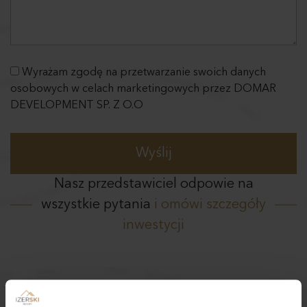
Wyrażam zgodę na przetwarzanie swoich danych
osobowych w celach marketingowych przez DOMAR
DEVELOPMENT SP. Z O.O
Nasz przedstawiciel odpowie na
wszystkie pytania
i omówi szczegóły
inwestycji