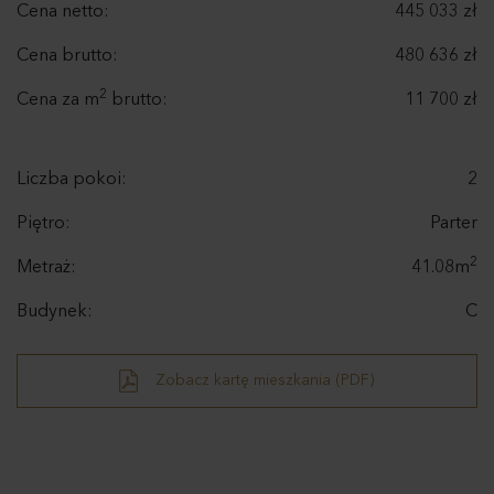
Cena netto:
445 033 zł
Cena brutto:
480 636 zł
2
Cena za m
brutto:
11 700 zł
Liczba pokoi:
2
Piętro:
Parter
2
Metraż:
41.08m
Budynek:
C
Zobacz kartę mieszkania (PDF)