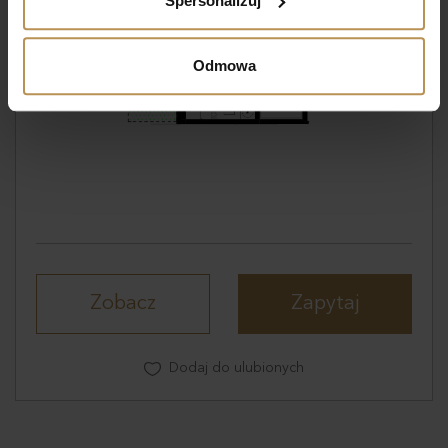
Spersonalizuj
(fingerprinting, czyli wirtualny odcisk palca)
Dowiedz się więcej odnośnie tego, jak Twoje osobiste
dane są przetwarzane oraz ustaw własne preferencje w
Odmowa
sekcji szczegółów
. W Deklaracji plików cookie możesz
zmienić lub wycofać swoją zgodę w dowolnej chwili.
Wykorzystujemy pliki cookie do spersonalizowania treści
i reklam, aby oferować funkcje społecznościowe i
analizować ruch w naszej witrynie. Informacje o tym, jak
korzystasz z naszej witryny, udostępniamy partnerom
społecznościowym, reklamowym i analitycznym.
Partnerzy mogą połączyć te informacje z innymi danymi
otrzymanymi od Ciebie lub uzyskanymi podczas
Zobacz
Zapytaj
korzystania z ich usług.
Dodaj do ulubionych