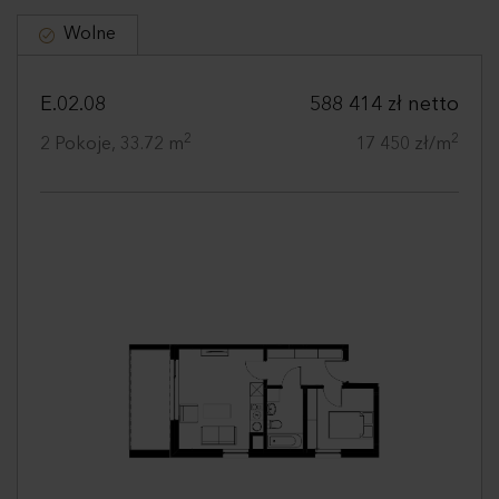
Wolne
E.02.08
588 414 zł netto
2
2
2 Pokoje, 33.72 m
17 450 zł/m