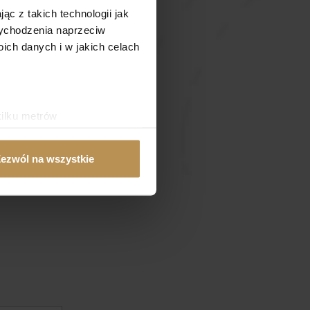
ąc z takich technologii jak
 wychodzenia naprzeciw
ch danych i w jakich celach
kilku metrów
ch (fingerprinting, czyli
ezwól na wszystkie
sne preferencje w
sekcji
j chwili.
ołecznościowe i analizować
artnerom społecznościowym,
anymi od Ciebie lub