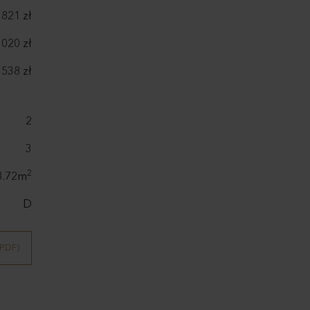
 821 zł
 020 zł
 538 zł
2
3
2
3.72m
D
(PDF)