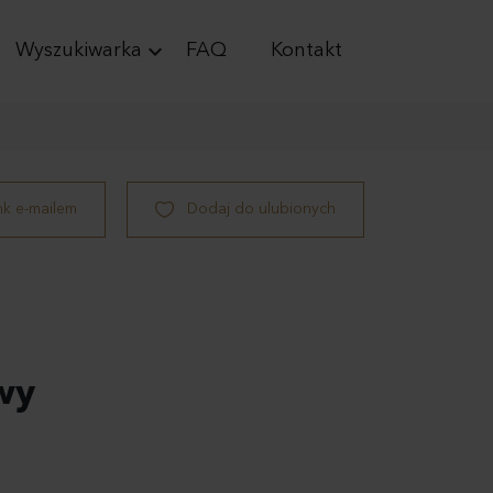
keyboard_arrow_down
Wyszukiwarka
FAQ
Kontakt
ink e-mailem
Dodaj do ulubionych
wy