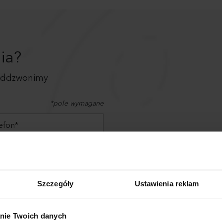
ia?
 oddzwonimy
*pole wymagane
Nasz przed
wszystk
Szczegóły
Ustawienia reklam
nie Twoich danych