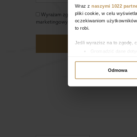
Wraz z
naszymi 1022 partn
pliki cookie, w celu wyświet
Wyrażam zgodę na przetwarzanie swoich 
oczekiwaniom użytkowników i
marketingowych przez DOMAR DEVELOPME
to robi.
Jeśli wyrazisz na to zgodę, 
Gromadzić dane dotyc
Identyfikować Twoje u
wirtualny odcisk palca)
Odmowa
Dowiedz się więcej odnośnie
szczegółów
. W Deklaracji 
Wykorzystujemy pliki cookie 
ruch w naszej witrynie. Inf
reklamowym i analitycznym. 
uzyskanymi podczas korzysta