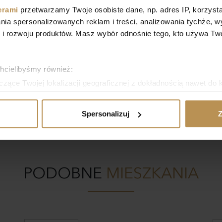
erami
przetwarzamy Twoje osobiste dane, np. adres IP, korzystaj
lania spersonalizowanych reklam i treści, analizowania tychże,
danych osobowych w celach
 rozwoju produktów. Masz wybór odnośnie tego, kto używa Twoi
NT SP. Z O.O
chcielibyśmy również:
zące Twojej lokalizacji geograficznej z dokładnością nawet do 
rządzenie, aktywnie analizując charakteryzującego je zbiory dany
Spersonalizuj
Z
 tego, jak Twoje osobiste dane są przetwarzane oraz ustaw wła
plików cookie możesz zmienić lub wycofać swoją zgodę w dowolne
do spersonalizowania treści i reklam, aby oferować funkcje sp
ormacje o tym, jak korzystasz z naszej witryny, udostępniamy p
PODOBNE
MIESZKANIA
Partnerzy mogą połączyć te informacje z innymi danymi otrzym
nia z ich usług.