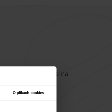
stawiciel odpowie na
ie pytania
i omówi
O plikach cookies
szczegóły
inwestycji