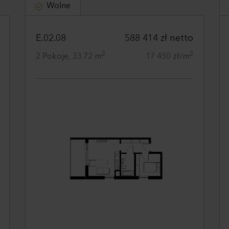
Wolne
E.02.08
588 414 zł netto
2
2
2 Pokoje, 33.72 m
17 450 zł/m