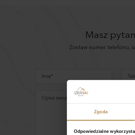
Masz pytan
Zostaw numer telefonu,
Zgoda
Odpowiedzialne wykorzysta