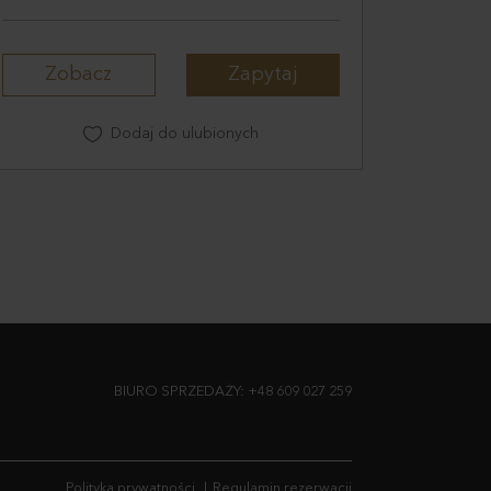
Zobacz
Zapytaj
Dodaj do ulubionych
BIURO SPRZEDAŻY:
+48 609 027 259
Polityka prywatności
Regulamin rezerwacji